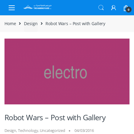
Skip to navigation
Skip to content
0
Home
Design
Robot Wars – Post with Gallery
Robot Wars – Post with Gallery
Design
,
Technology
,
Uncategorized
04/03/2016