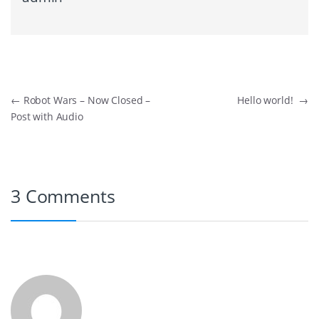
Post navigation
←
Robot Wars – Now Closed –
Hello world!
→
Post with Audio
3 Comments