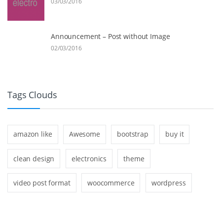
03/03/2016
Announcement – Post without Image
02/03/2016
Tags Clouds
amazon like
Awesome
bootstrap
buy it
clean design
electronics
theme
video post format
woocommerce
wordpress